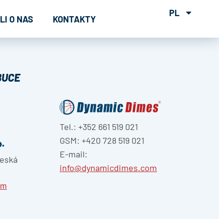
PL
LI O NAS
KONTAKTY
BUCE
Tel.: +352 661 519 021
GSM: +420 728 519 021
.
E-mail:
Česká
info@dynamicdimes.com
om