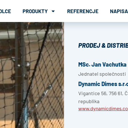
OLCE
PRODUKTY
REFERENCJE
NAPISA
PRODEJ & DISTRI
MSc. Jan Vachutka
Jednatel společnosti
Dynamic Dimes s.r.o
Vigantice 56, 756 61, 
republika
www.dynamicdimes.c